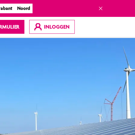
rabant
Noord
RMULIER
INLOGGEN