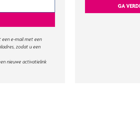
GA VERD
 een e-mail met een
iladres, zodat u een
en nieuwe activatielink