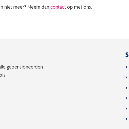
gen niet meer? Neem dan
contact
op met ons.
S
 alle gepensioneerden
is.