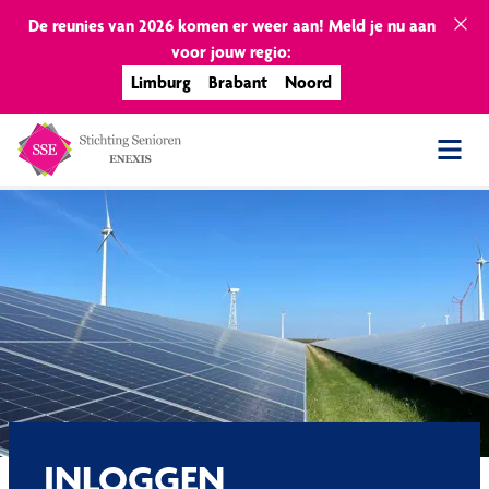
De reunies van 2026 komen er weer aan! Meld je nu aan
voor jouw regio:
Limburg
Brabant
Noord
INLOGGEN